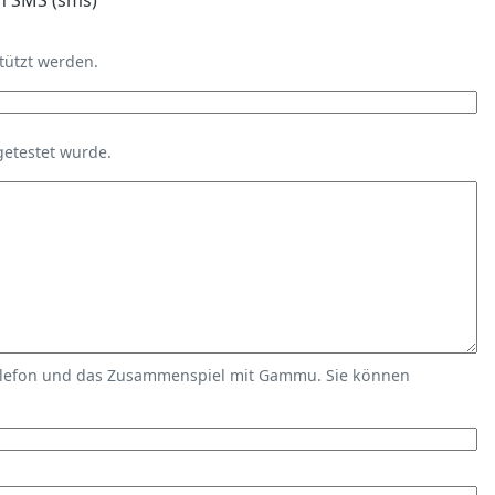
n SMS (sms)
tützt werden.
getestet wurde.
elefon und das Zusammenspiel mit Gammu. Sie können