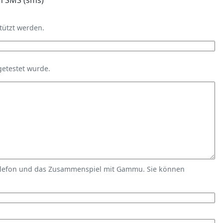
n SMS (sms)
tützt werden.
getestet wurde.
elefon und das Zusammenspiel mit Gammu. Sie können