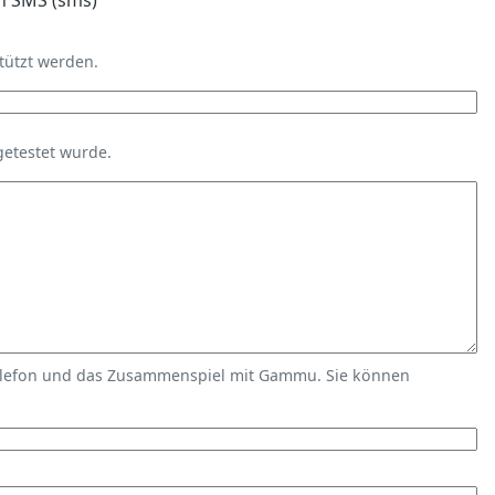
n SMS (sms)
tützt werden.
getestet wurde.
elefon und das Zusammenspiel mit Gammu. Sie können