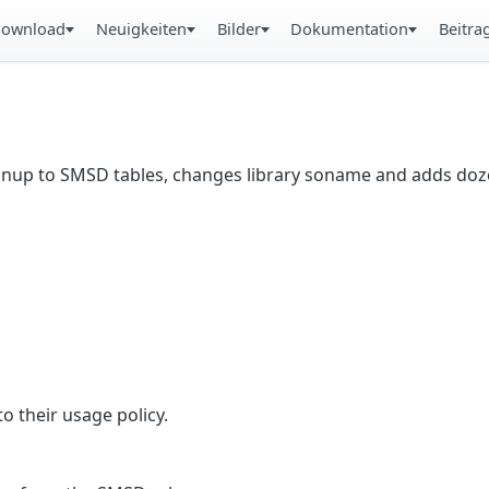
ownload
Neuigkeiten
Bilder
Dokumentation
Beitra
anup to SMSD tables, changes library soname and adds doze
 their usage policy.