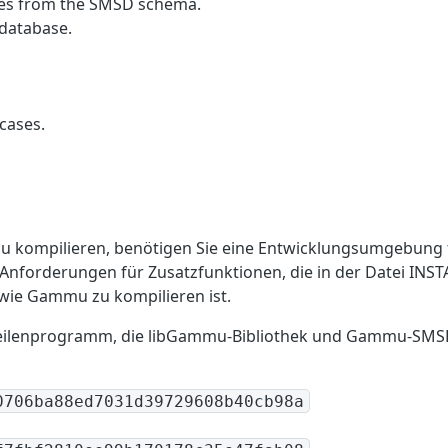
es from the SMSD schema.
 database.
cases.
u kompilieren, benötigen Sie eine Entwicklungsumgebung 
 Anforderungen für Zusatzfunktionen, die in der Datei INSTA
 wie Gammu zu kompilieren ist.
eilenprogramm, die libGammu-Bibliothek und Gammu-SMS
0706ba88ed7031d39729608b40cb98a