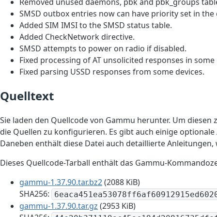
Removed unused daemons, pbk and pbk_groups tabl
SMSD outbox entries now can have priority set in the
Added SIM IMSI to the SMSD status table.
Added CheckNetwork directive.
SMSD attempts to power on radio if disabled.
Fixed processing of AT unsolicited responses in some 
Fixed parsing USSD responses from some devices.
Quelltext
Sie laden den Quellcode von Gammu herunter. Um diesen z
die Quellen zu konfigurieren. Es gibt auch einige optionale
Daneben enthält diese Datei auch detaillierte Anleitungen,
Dieses Quellcode-Tarball enthält das Gammu-Kommandoz
gammu-1.37.90.tar.bz2
(2088 KiB)
SHA256:
6eaca451ea53078ff6af60912915ed602
gammu-1.37.90.tar.gz
(2953 KiB)