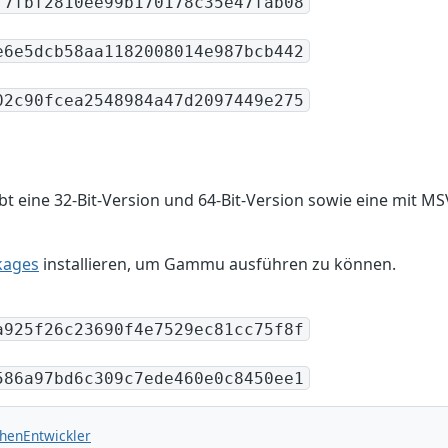
f7fbf2810ee99b170178c35e47fab08
e6e5dcb58aa1182008014e987bcb442
02c90fcea2548984a47d2097449e275
t eine 32-Bit-Version und 64-Bit-Version sowie eine mit MSV
kages
installieren, um Gammu ausführen zu können.
a925f26c23690f4e7529ec81cc75f8f
586a97bd6c309c7ede460e0c8450ee1
hen
Entwickler