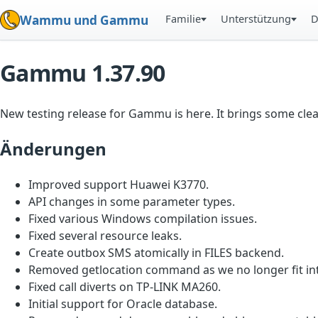
Familie
Unterstützung
D
Wammu und Gammu
Gammu 1.37.90
New testing release for Gammu is here. It brings some cle
Änderungen
Improved support Huawei K3770.
API changes in some parameter types.
Fixed various Windows compilation issues.
Fixed several resource leaks.
Create outbox SMS atomically in FILES backend.
Removed getlocation command as we no longer fit into
Fixed call diverts on TP-LINK MA260.
Initial support for Oracle database.