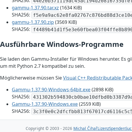
SHA256:
44e20b371119ac45ac194d20816735dfe
gammu-1.37.90.tar.xz
(1634 KiB)
SHA256:
f5e9a9ac62e8fa02767c876bd88d3ce10
gammu-1.37.90.zip
(3569 KiB)
SHA256:
f4489b41d1f5e3e60fbea03f04ffe8b89
Ausführbare Windows-Programme
Sie laden den Gammu-Installer für Windows herunter. Es gib
um mit Python 2.7 kompatibel zu sein.
Möglicherweise müssen Sie
Visual C++ Redistributable Pac
Gammu-1.37.90-Windows-64bit.exe
(2898 KiB)
SHA256:
431302b594830cb0bae10dfbd0b3387d9
Gammu-1.37.90-Windows.exe
(2559 KiB)
SHA256:
3c3f0e0c2dfcfbb813f67017cd6116c5c
Copyright © 2003 - 2026
Michal Čihař
Lizenz
Spenden
Suc