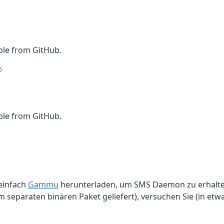
able from GitHub.
6
able from GitHub.
 einfach
Gammu
herunterladen, um SMS Daemon zu erhalten
 separaten binären Paket geliefert), versuchen Sie (in etw