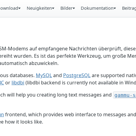
ownload
Neuigkeiten
Bilder
Dokumentation
Beitra
-Modems auf empfangene Nachrichten überprüft, diese i
gereiht wurden. Es ist das perfekte Werkzeug, um große Me
automatisch abzuwickeln.
rious databases.
MySQL
and
PostgreSQL
are supported nativ
BC
or
libdbi
(libdbi backend is currently not available in Win
ch will help you creating long text messages and
gammu-s
un
frontend, which provides web interface to messages an
e how it looks like.