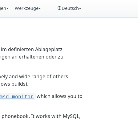
gen
Werkzeuge
Deutsch
m definierten Ablageplatz
ngen an erhaltenen oder zu
ely and wide range of others
dows builds).
which allows you to
msd-monitor
d phonebook. It works with MySQL,