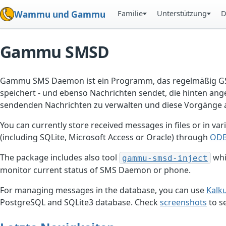
Familie
Unterstützung
D
Wammu und Gammu
Gammu SMSD
Gammu SMS Daemon ist ein Programm, das regelmäßig GSM
speichert - und ebenso Nachrichten sendet, die hinten an
sendenden Nachrichten zu verwalten und diese Vorgänge 
You can currently store received messages in files or in va
(including SQLite, Microsoft Access or Oracle) through
OD
The package includes also tool
whi
gammu-smsd-inject
monitor current status of SMS Daemon or phone.
For managing messages in the database, you can use
Kalk
PostgreSQL and SQLite3 database. Check
screenshots
to se