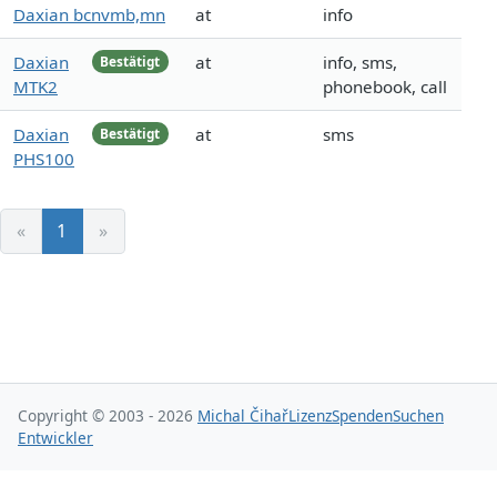
Daxian bcnvmb,mn
at
info
Daxian
at
info, sms,
Bestätigt
MTK2
phonebook, call
Daxian
at
sms
Bestätigt
PHS100
«
1
»
Copyright © 2003 - 2026
Michal Čihař
Lizenz
Spenden
Suchen
Entwickler