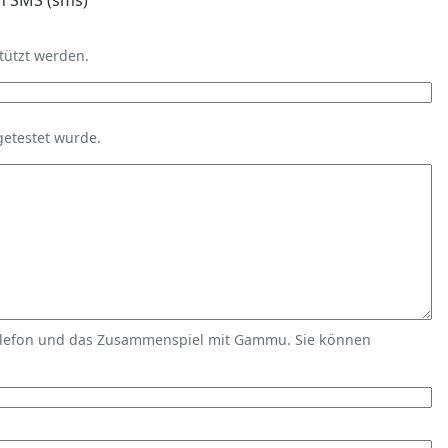
n SMS (sms)
tützt werden.
getestet wurde.
elefon und das Zusammenspiel mit Gammu. Sie können