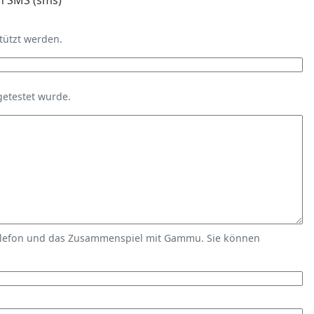
n SMS (sms)
tützt werden.
getestet wurde.
elefon und das Zusammenspiel mit Gammu. Sie können