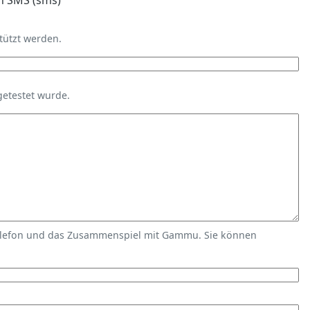
n SMS (sms)
tützt werden.
getestet wurde.
elefon und das Zusammenspiel mit Gammu. Sie können