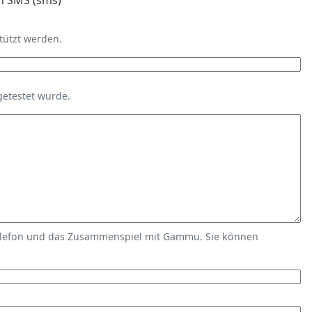
n SMS (sms)
tützt werden.
getestet wurde.
elefon und das Zusammenspiel mit Gammu. Sie können