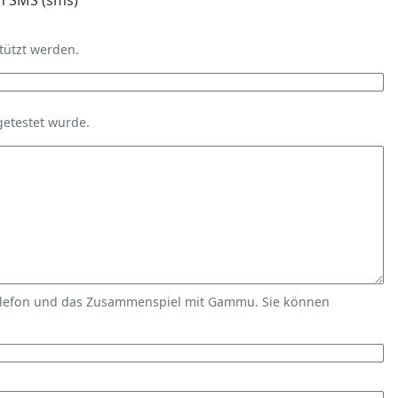
n SMS (sms)
tützt werden.
getestet wurde.
elefon und das Zusammenspiel mit Gammu. Sie können