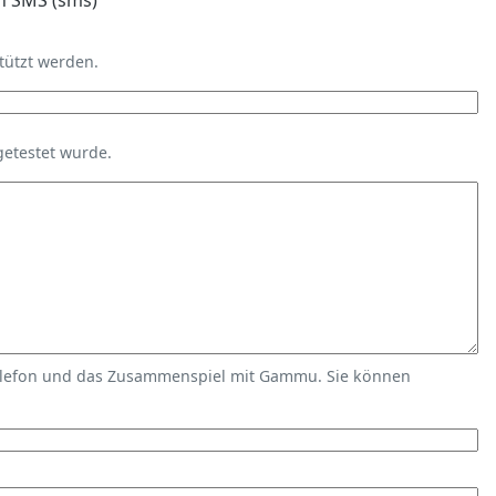
n SMS (sms)
tützt werden.
getestet wurde.
elefon und das Zusammenspiel mit Gammu. Sie können