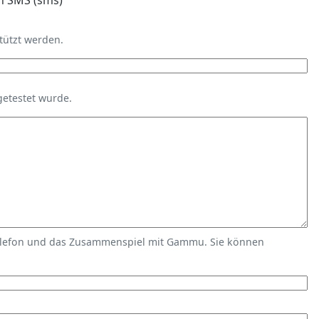
n SMS (sms)
tützt werden.
getestet wurde.
elefon und das Zusammenspiel mit Gammu. Sie können