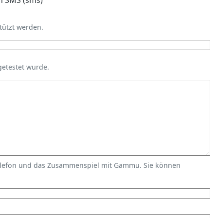
n SMS (sms)
tützt werden.
getestet wurde.
elefon und das Zusammenspiel mit Gammu. Sie können