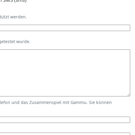
n SMS (sms)
tützt werden.
getestet wurde.
elefon und das Zusammenspiel mit Gammu. Sie können