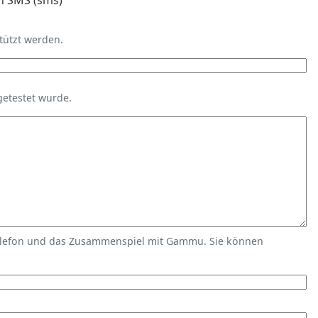
n SMS (sms)
tützt werden.
getestet wurde.
elefon und das Zusammenspiel mit Gammu. Sie können