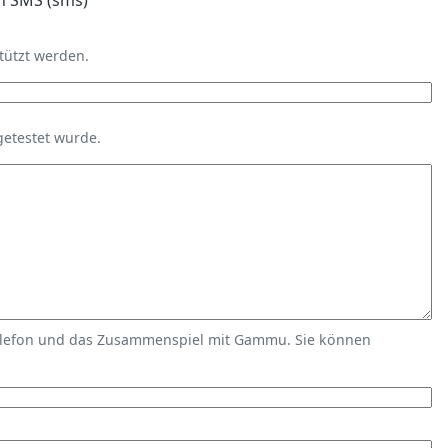
n SMS (sms)
tützt werden.
getestet wurde.
elefon und das Zusammenspiel mit Gammu. Sie können