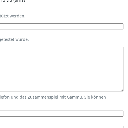
n SMS (sms)
tützt werden.
getestet wurde.
elefon und das Zusammenspiel mit Gammu. Sie können