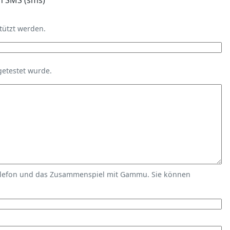
n SMS (sms)
tützt werden.
getestet wurde.
elefon und das Zusammenspiel mit Gammu. Sie können