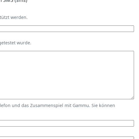
n SMS (sms)
tützt werden.
getestet wurde.
elefon und das Zusammenspiel mit Gammu. Sie können