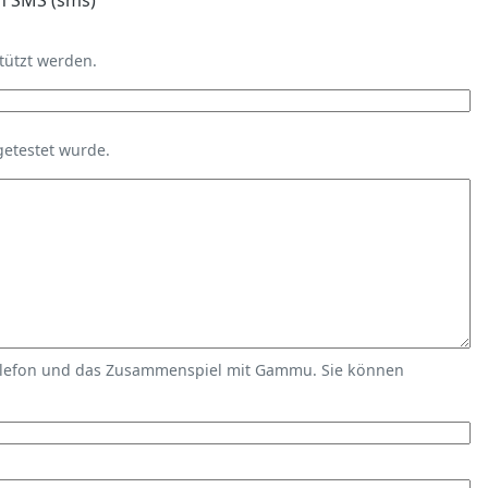
n SMS (sms)
tützt werden.
getestet wurde.
elefon und das Zusammenspiel mit Gammu. Sie können