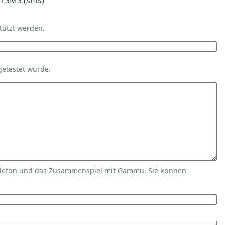
n SMS (sms)
tützt werden.
getestet wurde.
elefon und das Zusammenspiel mit Gammu. Sie können