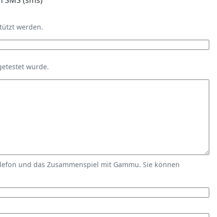
n SMS (sms)
tützt werden.
getestet wurde.
elefon und das Zusammenspiel mit Gammu. Sie können