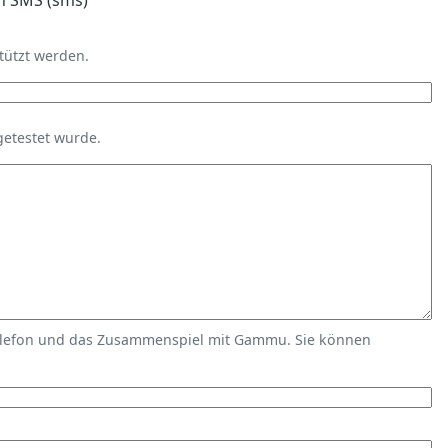
n SMS (sms)
tützt werden.
getestet wurde.
elefon und das Zusammenspiel mit Gammu. Sie können