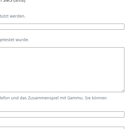
n SMS (sms)
tützt werden.
getestet wurde.
elefon und das Zusammenspiel mit Gammu. Sie können