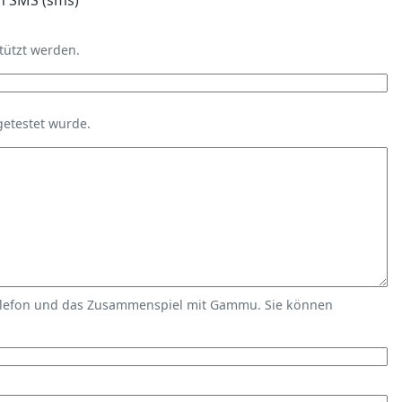
n SMS (sms)
tützt werden.
getestet wurde.
elefon und das Zusammenspiel mit Gammu. Sie können