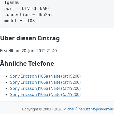
[gammu]

port = DEVICE NAME

connection = dku2at

model = j108
Über diesen Eintrag
Erstellt am 20. Juni 2012 21:40.
Ähnliche Telefone
Sony Ericsson J105a (Naite) (at19200)
Sony Ericsson J105a (Naite) (at19200)
Sony Ericsson J105a (Naite) (at19200)
Sony Ericsson J105a (Naite) (at19200)
Copyright © 2003 - 2026
Michal Čihař
Lizenz
Spenden
Suc