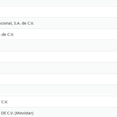
cional, S.A. de C.V.
 de C.V.
 C.V.
DE C.V. (Movistar)