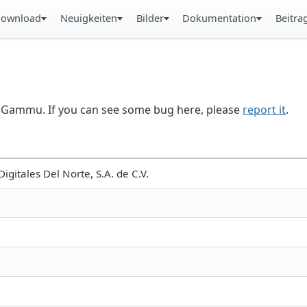
ownload
Neuigkeiten
Bilder
Dokumentation
Beitra
in Gammu. If you can see some bug here, please
report it
.
gitales Del Norte, S.A. de C.V.