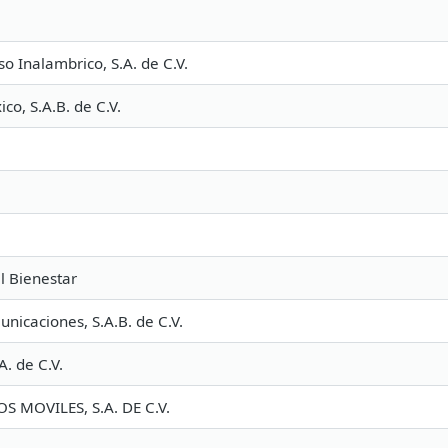
so Inalambrico, S.A. de C.V.
co, S.A.B. de C.V.
l Bienestar
icaciones, S.A.B. de C.V.
A. de C.V.
S MOVILES, S.A. DE C.V.