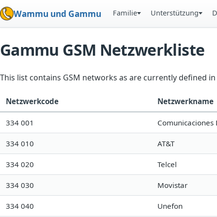
Familie
Unterstützung
D
Wammu und Gammu
Gammu GSM Netzwerkliste
This list contains GSM networks as are currently defined 
Netzwerkcode
Netzwerkname
334 001
Comunicaciones Di
334 010
AT&T
334 020
Telcel
334 030
Movistar
334 040
Unefon