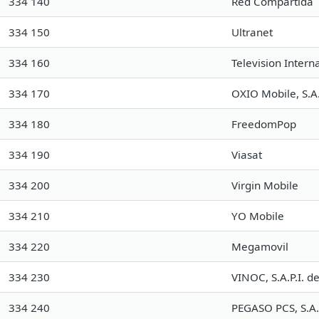
334 140
Red Compartida
334 150
Ultranet
334 160
Television Interna
334 170
OXIO Mobile, S.A.
334 180
FreedomPop
334 190
Viasat
334 200
Virgin Mobile
334 210
YO Mobile
334 220
Megamovil
334 230
VINOC, S.A.P.I. de
334 240
PEGASO PCS, S.A. 