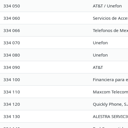
334 050
AT&T / Unefon
334 060
Servicios de Acce
334 066
Telefonos de Mexi
334 070
Unefon
334 080
Unefon
334 090
AT&T
334 100
Financiera para e
334 110
Maxcom Telecomun
334 120
Quickly Phone, S.
334 130
ALESTRA SERVICIO