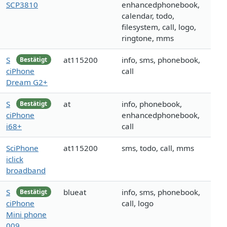
SCP3810
enhancedphonebook,
calendar, todo,
filesystem, call, logo,
ringtone, mms
S
at115200
info, sms, phonebook,
Bestätigt
ciPhone
call
Dream G2+
S
at
info, phonebook,
Bestätigt
ciPhone
enhancedphonebook,
i68+
call
SciPhone
at115200
sms, todo, call, mms
iclick
broadband
S
blueat
info, sms, phonebook,
Bestätigt
ciPhone
call, logo
Mini phone
009