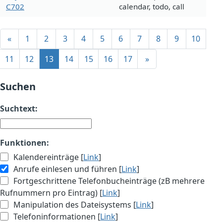
C702
calendar, todo, call
«
1
2
3
4
5
6
7
8
9
10
11
12
13
14
15
16
17
»
Suchen
Suchtext:
Funktionen:
Kalendereinträge [
Link
]
Anrufe einlesen und führen [
Link
]
Fortgeschrittene Telefonbucheinträge (zB mehrere
Rufnummern pro Eintrag) [
Link
]
Manipulation des Dateisystems [
Link
]
Telefoninformationen [
Link
]