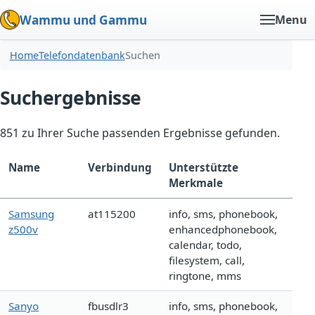
Wammu und Gammu
Menu
Home
Telefondatenbank
Suchen
Suchergebnisse
851 zu Ihrer Suche passenden Ergebnisse gefunden.
Name
Verbindung
Unterstützte
Merkmale
Samsung
at115200
info, sms, phonebook,
z500v
enhancedphonebook,
calendar, todo,
filesystem, call,
ringtone, mms
Sanyo
fbusdlr3
info, sms, phonebook,