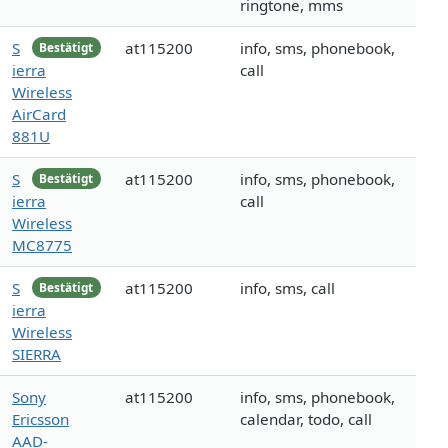
ringtone, mms
S
at115200
info, sms, phonebook,
Bestätigt
ierra
call
Wireless
AirCard
881U
S
at115200
info, sms, phonebook,
Bestätigt
ierra
call
Wireless
MC8775
S
at115200
info, sms, call
Bestätigt
ierra
Wireless
SIERRA
Sony
at115200
info, sms, phonebook,
Ericsson
calendar, todo, call
AAD-