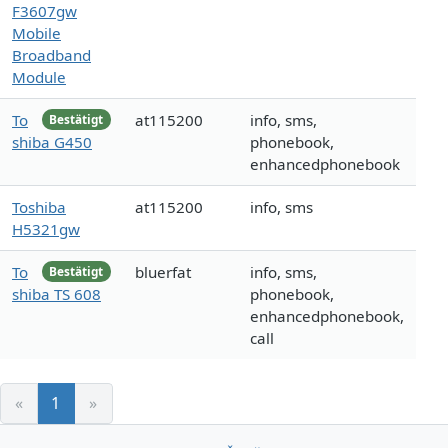
F3607gw
Mobile
Broadband
Module
To
at115200
info, sms,
Bestätigt
shiba G450
phonebook,
enhancedphonebook
Toshiba
at115200
info, sms
H5321gw
To
bluerfat
info, sms,
Bestätigt
shiba TS 608
phonebook,
enhancedphonebook,
call
«
1
»