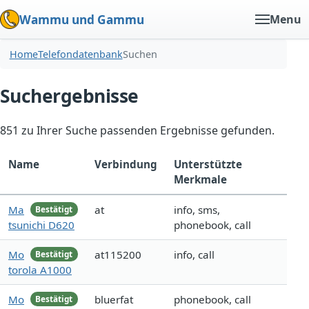
Wammu und Gammu
Menu
Home
Telefondatenbank
Suchen
Suchergebnisse
851 zu Ihrer Suche passenden Ergebnisse gefunden.
Name
Verbindung
Unterstützte
Merkmale
Ma
at
info, sms,
Bestätigt
tsunichi D620
phonebook, call
Mo
at115200
info, call
Bestätigt
torola A1000
Mo
bluerfat
phonebook, call
Bestätigt