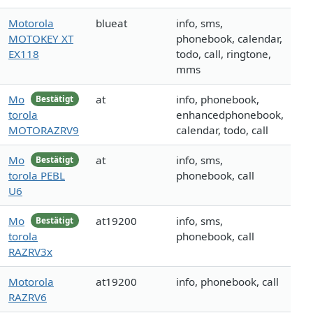
Motorola
blueat
info, sms,
MOTOKEY XT
phonebook, calendar,
EX118
todo, call, ringtone,
mms
Mo
at
info, phonebook,
Bestätigt
torola
enhancedphonebook,
MOTORAZRV9
calendar, todo, call
Mo
at
info, sms,
Bestätigt
torola PEBL
phonebook, call
U6
Mo
at19200
info, sms,
Bestätigt
torola
phonebook, call
RAZRV3x
Motorola
at19200
info, phonebook, call
RAZRV6