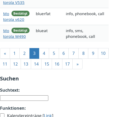
torola V535
Mo
bluerfat
info, phonebook, call
Bestätigt
torola v620
Mo
blueat
info, sms,
Bestätigt
torola W490
phonebook, call
«
1
2
3
4
5
6
7
8
9
10
11
12
13
14
15
16
17
»
Suchen
Suchtext:
Funktionen:
Kalendereinträge [
Link
]