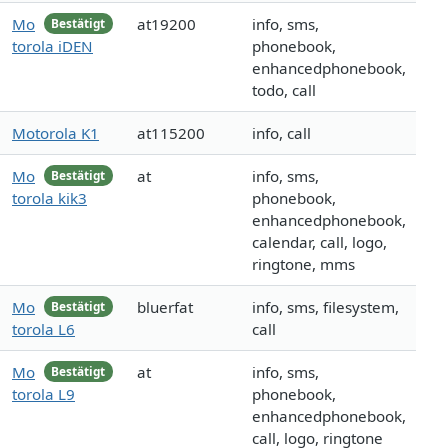
Mo
at19200
info, sms,
Bestätigt
torola iDEN
phonebook,
enhancedphonebook,
todo, call
Motorola K1
at115200
info, call
Mo
at
info, sms,
Bestätigt
torola kik3
phonebook,
enhancedphonebook,
calendar, call, logo,
ringtone, mms
Mo
bluerfat
info, sms, filesystem,
Bestätigt
torola L6
call
Mo
at
info, sms,
Bestätigt
torola L9
phonebook,
enhancedphonebook,
call, logo, ringtone