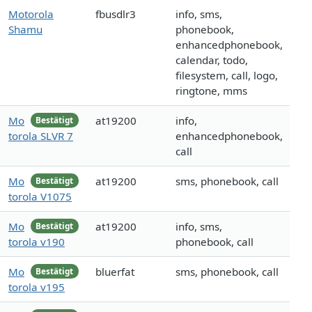
Motorola
fbusdlr3
info, sms,
Shamu
phonebook,
enhancedphonebook,
calendar, todo,
filesystem, call, logo,
ringtone, mms
Mo
at19200
info,
Bestätigt
torola SLVR 7
enhancedphonebook,
call
Mo
at19200
sms, phonebook, call
Bestätigt
torola V1075
Mo
at19200
info, sms,
Bestätigt
torola v190
phonebook, call
Mo
bluerfat
sms, phonebook, call
Bestätigt
torola v195