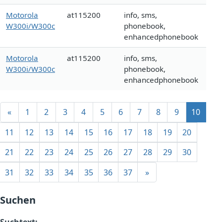
Motorola
at115200
info, sms,
W300i/W300c
phonebook,
enhancedphonebook
Motorola
at115200
info, sms,
W300i/W300c
phonebook,
enhancedphonebook
«
1
2
3
4
5
6
7
8
9
10
11
12
13
14
15
16
17
18
19
20
21
22
23
24
25
26
27
28
29
30
31
32
33
34
35
36
37
»
Suchen
Suchtext: