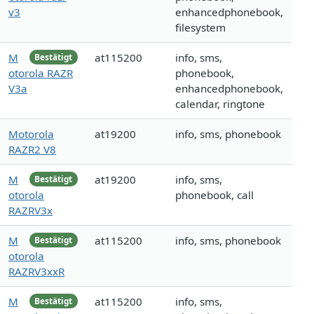
v3
enhancedphonebook,
filesystem
M
at115200
info, sms,
Bestätigt
otorola RAZR
phonebook,
V3a
enhancedphonebook,
calendar, ringtone
Motorola
at19200
info, sms, phonebook
RAZR2 V8
M
at19200
info, sms,
Bestätigt
otorola
phonebook, call
RAZRV3x
M
at115200
info, sms, phonebook
Bestätigt
otorola
RAZRV3xxR
M
at115200
info, sms,
Bestätigt