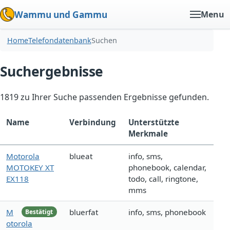
Wammu und Gammu
Menu
Home
Telefondatenbank
Suchen
Suchergebnisse
1819 zu Ihrer Suche passenden Ergebnisse gefunden.
Name
Verbindung
Unterstützte
Merkmale
Motorola
blueat
info, sms,
MOTOKEY XT
phonebook, calendar,
EX118
todo, call, ringtone,
mms
M
bluerfat
info, sms, phonebook
Bestätigt
otorola