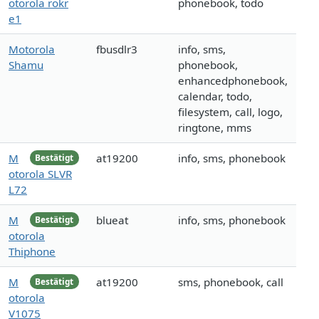
otorola rokr
phonebook, todo
e1
Motorola
fbusdlr3
info, sms,
Shamu
phonebook,
enhancedphonebook,
calendar, todo,
filesystem, call, logo,
ringtone, mms
M
at19200
info, sms, phonebook
Bestätigt
otorola SLVR
L72
M
blueat
info, sms, phonebook
Bestätigt
otorola
Thiphone
M
at19200
sms, phonebook, call
Bestätigt
otorola
V1075