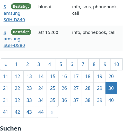
S
blueat
info, sms, phonebook,
Bestätigt
amsung
call
SGH-D840
S
at115200
info, phonebook, call
Bestätigt
amsung
SGH-D880
«
1
2
3
4
5
6
7
8
9
10
11
12
13
14
15
16
17
18
19
20
21
22
23
24
25
26
27
28
29
30
31
32
33
34
35
36
37
38
39
40
41
42
43
44
»
Suchen