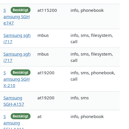
S
at115200
info, phonebook
Bestätigt
amsung SGH
e747
Samsung sgh
mbus
info, sms, filesystem,
i717
call
Samsung sgh
mbus
info, sms, filesystem,
i717
call
S
at19200
info, sms, phonebook,
Bestätigt
amsung SGH
call
X-210
Samsung
at19200
info, sms
SGH-A157
S
at
info, phonebook
Bestätigt
amsung