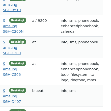
amsung
SGH-B510
S
at19200
info, sms, phonebook,
Bestätigt
amsung
enhancedphonebook,
SGH-C200N
calendar
S
at
info, sms, phonebook
Bestätigt
amsung
SGH-C300
S
at
info, sms, phonebook,
Bestätigt
amsung
enhancedphonebook,
SGH-C506
todo, filesystem, call,
logo, ringtone, mms
S
blueat
info, sms
Bestätigt
amsung
SGH-D407