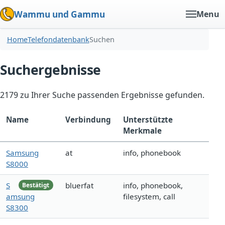
Wammu und Gammu
Menu
Home
Telefondatenbank
Suchen
Suchergebnisse
2179 zu Ihrer Suche passenden Ergebnisse gefunden.
Name
Verbindung
Unterstützte
Merkmale
Samsung
at
info, phonebook
S8000
S
bluerfat
info, phonebook,
Bestätigt
amsung
filesystem, call
S8300