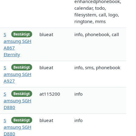
enhancedphonebook,
calendar, todo,
filesystem, call, logo,
ringtone, mms
S
blueat
info, phonebook, call
Bestätigt
amsung SGH
A867
Eternity
S
blueat
info, sms, phonebook
Bestätigt
amsung SGH
A927
S
at115200
info
Bestätigt
amsung SGH
D880
S
blueat
info
Bestätigt
amsung SGH
D880