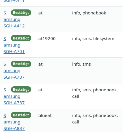
SGH-A411
S
at
info, phonebook
Bestätigt
amsung
SGH-A412
S
at19200
info, sms, filesystem
Bestätigt
amsung
SGH-A701
S
at
info, sms
Bestätigt
amsung
SGH-A707
S
at
info, sms, phonebook,
Bestätigt
amsung
call
SGH-A737
S
blueat
info, sms, phonebook,
Bestätigt
amsung
call
SGH-A837