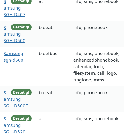
S
at
info, sms, phonebook
Bestätigt
amsung
SGH-D407
S
blueat
info, phonebook
Bestätigt
amsung
SGH-D500
Samsung
bluefbus
info, sms, phonebook,
sgh-d500
enhancedphonebook,
calendar, todo,
filesystem, call, logo,
ringtone, mms
S
blueat
info, phonebook
Bestätigt
amsung
SGH-D500E
S
at
info, sms, phonebook
Bestätigt
amsung
SGH-D520