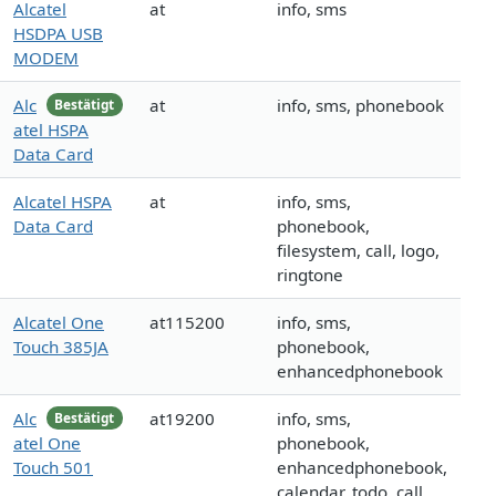
Alcatel
at
info, sms
HSDPA USB
MODEM
Alc
at
info, sms, phonebook
Bestätigt
atel HSPA
Data Card
Alcatel HSPA
at
info, sms,
Data Card
phonebook,
filesystem, call, logo,
ringtone
Alcatel One
at115200
info, sms,
Touch 385JA
phonebook,
enhancedphonebook
Alc
at19200
info, sms,
Bestätigt
atel One
phonebook,
Touch 501
enhancedphonebook,
calendar, todo, call