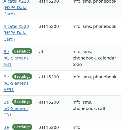
Alcatel X220
at115200
info, sms, phonebook
(HSPA Data
Card)
Alcatel X220
at115200
info, sms, phonebook
(HSPA Data
Card)
Be
at
info, sms,
Bestätigt
nQ-Siemens
phonebook, calendar,
A31
todo
Be
at115200
info, sms, phonebook
Bestätigt
nQ-Siemens
AF51
Be
at115200
info, sms,
Bestätigt
nQ-Siemens
phonebook, call
C31
Be
at115200
info
Bestätigt