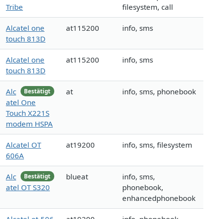
Tribe
filesystem, call
Alcatel one
at115200
info, sms
touch 813D
Alcatel one
at115200
info, sms
touch 813D
Alc
at
info, sms, phonebook
Bestätigt
atel One
Touch X221S
modem HSPA
Alcatel OT
at19200
info, sms, filesystem
606A
Alc
blueat
info, sms,
Bestätigt
atel OT S320
phonebook,
enhancedphonebook