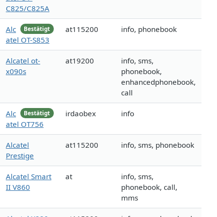
C825/C825A
Alc
at115200
info, phonebook
Bestätigt
atel OT-S853
Alcatel ot-
at19200
info, sms,
x090s
phonebook,
enhancedphonebook,
call
Alc
irdaobex
info
Bestätigt
atel OT756
Alcatel
at115200
info, sms, phonebook
Prestige
Alcatel Smart
at
info, sms,
II V860
phonebook, call,
mms