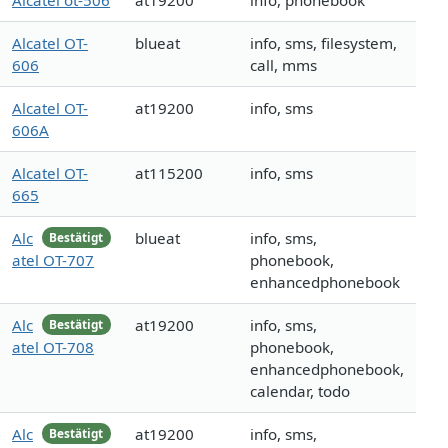
Alcatel ot-506
at19200
info, phonebook
Alcatel OT-
blueat
info, sms, filesystem,
606
call, mms
Alcatel OT-
at19200
info, sms
606A
Alcatel OT-
at115200
info, sms
665
Alc
blueat
info, sms,
Bestätigt
atel OT-707
phonebook,
enhancedphonebook
Alc
at19200
info, sms,
Bestätigt
atel OT-708
phonebook,
enhancedphonebook,
calendar, todo
Alc
at19200
info, sms,
Bestätigt