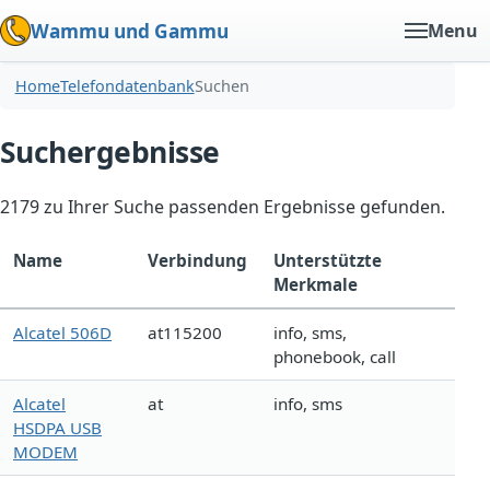
Wammu und Gammu
Menu
Home
Telefondatenbank
Suchen
Suchergebnisse
2179 zu Ihrer Suche passenden Ergebnisse gefunden.
Name
Verbindung
Unterstützte
Merkmale
Alcatel 506D
at115200
info, sms,
phonebook, call
Alcatel
at
info, sms
HSDPA USB
MODEM