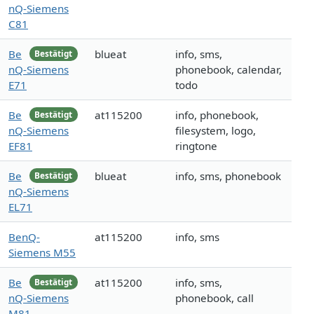
nQ-Siemens
C81
Be
blueat
info, sms,
Bestätigt
nQ-Siemens
phonebook, calendar,
E71
todo
Be
at115200
info, phonebook,
Bestätigt
nQ-Siemens
filesystem, logo,
EF81
ringtone
Be
blueat
info, sms, phonebook
Bestätigt
nQ-Siemens
EL71
BenQ-
at115200
info, sms
Siemens M55
Be
at115200
info, sms,
Bestätigt
nQ-Siemens
phonebook, call
M81