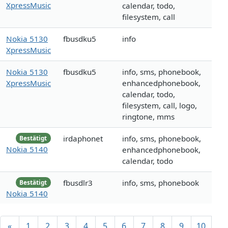
XpressMusic
calendar, todo,
filesystem, call
Nokia 5130
fbusdku5
info
XpressMusic
Nokia 5130
fbusdku5
info, sms, phonebook,
XpressMusic
enhancedphonebook,
calendar, todo,
filesystem, call, logo,
ringtone, mms
irdaphonet
info, sms, phonebook,
Bestätigt
Nokia 5140
enhancedphonebook,
calendar, todo
fbusdlr3
info, sms, phonebook
Bestätigt
Nokia 5140
«
1
2
3
4
5
6
7
8
9
10