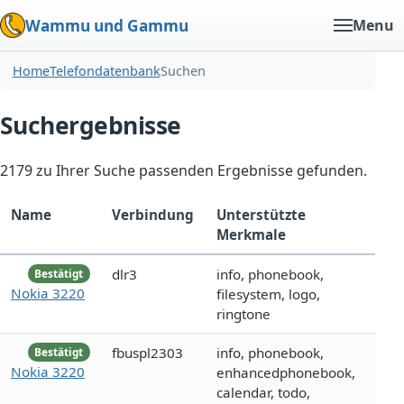
Wammu und Gammu
Menu
Home
Telefondatenbank
Suchen
Suchergebnisse
2179 zu Ihrer Suche passenden Ergebnisse gefunden.
Name
Verbindung
Unterstützte
Merkmale
dlr3
info, phonebook,
Bestätigt
Nokia 3220
filesystem, logo,
ringtone
fbuspl2303
info, phonebook,
Bestätigt
Nokia 3220
enhancedphonebook,
calendar, todo,