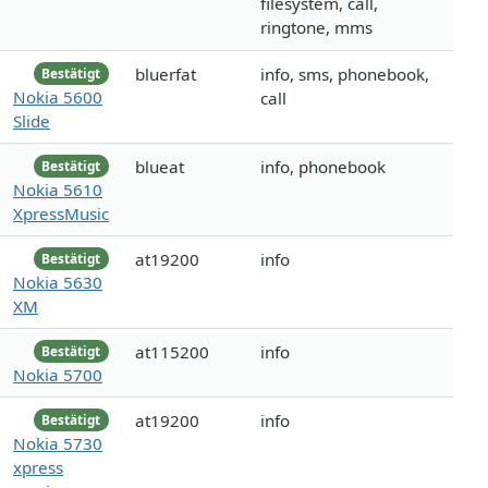
filesystem, call,
ringtone, mms
bluerfat
info, sms, phonebook,
Bestätigt
Nokia 5600
call
Slide
blueat
info, phonebook
Bestätigt
Nokia 5610
XpressMusic
at19200
info
Bestätigt
Nokia 5630
XM
at115200
info
Bestätigt
Nokia 5700
at19200
info
Bestätigt
Nokia 5730
xpress