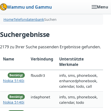
Wammu und Gammu
Menu
Home
Telefondatenbank
Suchen
Suchergebnisse
2179 zu Ihrer Suche passenden Ergebnisse gefunden.
Name
Verbindung
Unterstützte
Merkmale
fbusdlr3
info, sms, phonebook,
Bestätigt
Nokia 5140i
enhancedphonebook,
calendar, todo, call
irdaphonet
info, sms, phonebook,
Bestätigt
Nokia 5140i
calendar, todo