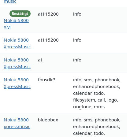
music
at115200
info
Bestätigt
Nokia 5800
XM
Nokia 5800
at115200
info
XpressMusic
Nokia 5800
at
info
XpressMusic
Nokia 5800
fbusdlr3
info, sms, phonebook,
XpressMusic
enhancedphonebook,
calendar, todo,
filesystem, call, logo,
ringtone, mms
Nokia 5800
blueobex
info, sms, phonebook,
xpressmusic
enhancedphonebook,
calendar, todo,