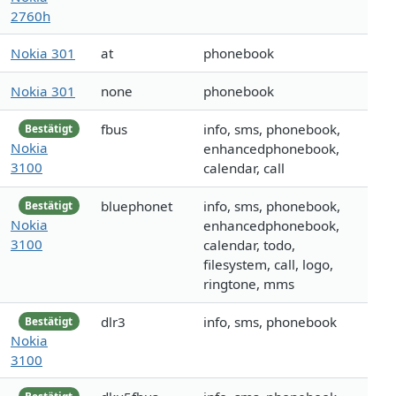
2760h
Nokia 301
at
phonebook
Nokia 301
none
phonebook
fbus
info, sms, phonebook,
Bestätigt
Nokia
enhancedphonebook,
3100
calendar, call
bluephonet
info, sms, phonebook,
Bestätigt
Nokia
enhancedphonebook,
3100
calendar, todo,
filesystem, call, logo,
ringtone, mms
dlr3
info, sms, phonebook
Bestätigt
Nokia
3100