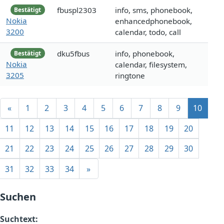
fbuspl2303
info, sms, phonebook,
Bestätigt
Nokia
enhancedphonebook,
3200
calendar, todo, call
dku5fbus
info, phonebook,
Bestätigt
Nokia
calendar, filesystem,
3205
ringtone
«
1
2
3
4
5
6
7
8
9
10
11
12
13
14
15
16
17
18
19
20
21
22
23
24
25
26
27
28
29
30
31
32
33
34
»
Suchen
Suchtext: