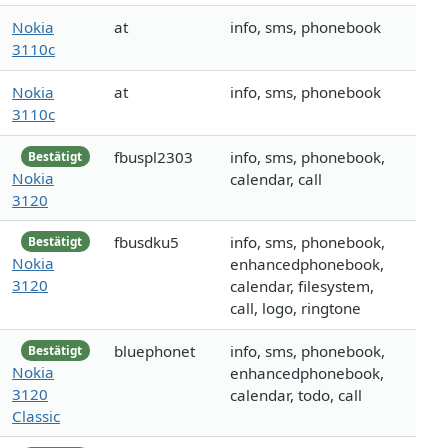
Nokia
at
info, sms, phonebook
3110c
Nokia
at
info, sms, phonebook
3110c
fbuspl2303
info, sms, phonebook,
Bestätigt
Nokia
calendar, call
3120
fbusdku5
info, sms, phonebook,
Bestätigt
Nokia
enhancedphonebook,
3120
calendar, filesystem,
call, logo, ringtone
bluephonet
info, sms, phonebook,
Bestätigt
Nokia
enhancedphonebook,
3120
calendar, todo, call
Classic