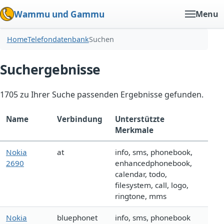
Wammu und Gammu
Menu
Home
Telefondatenbank
Suchen
Suchergebnisse
1705 zu Ihrer Suche passenden Ergebnisse gefunden.
Name
Verbindung
Unterstützte
Merkmale
Nokia
at
info, sms, phonebook,
2690
enhancedphonebook,
calendar, todo,
filesystem, call, logo,
ringtone, mms
Nokia
bluephonet
info, sms, phonebook